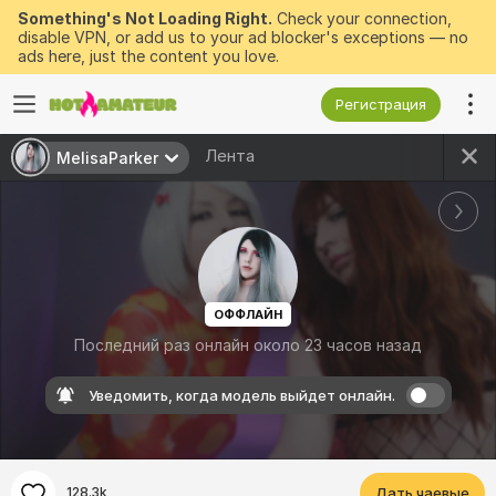
Something's Not Loading Right.
Check your connection,
disable VPN, or add us to your ad blocker's exceptions — no
ads here, just the content you love.
Регистрация
Лента
MelisaParker
ОФФЛАЙН
Последний раз онлайн около 23 часов назад
Уведомить, когда модель выйдет онлайн.
128.3k
Дать чаевые