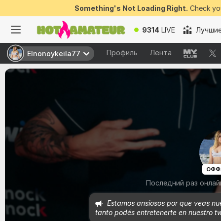
Something's Not Loading Right.
Check you
9314
LIVE
Лучшие
Профиль
Лента
Elnonoykeila77
Elnonoykeila77
ОФФ
Последний раз онлай
Estamos ansiosos por que veas nue
tanto podés entretenerte en nuestro t